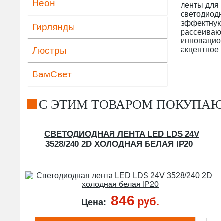
Неон
ленты для
светодиодн
эффектную
Гирлянды
рассеиваю
инновацион
Люстры
акцентное 
ВамСвет
C ЭТИМ ТОВАРОМ ПОКУПА
СВЕТОДИОДНАЯ ЛЕНТА LED LDS 24V
3528/240 2D ХОЛОДНАЯ БЕЛАЯ IP20
846
руб.
Цена: